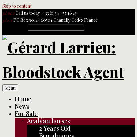
Skip to content
phone
Call us today: + 33 (0)3 44 57 46 13
place
PO.Box 90114 60501 Chantilly Cedex France
Rechercher :
Menu
Home
News
For Sale
Arabian horses
2 Years Old
Broodmares