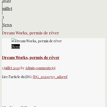
2020
|
juillet
|
3
|
News
|
Dream Works, permis de rêver
News
Dream Works, permis de rêver
3 juillet 2020
by
Admin
comments (0)
Lire l’article du JDG:
JDG_20200703_adoepf