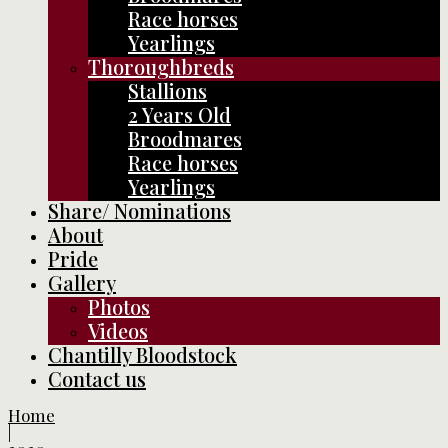
Race horses
Yearlings
Thoroughbreds
Stallions
2 Years Old
Broodmares
Race horses
Yearlings
Share/ Nominations
About
Pride
Gallery
Photos
Videos
Chantilly Bloodstock
Contact us
Home
|