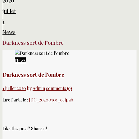
2020
|
juillet
|
1
|
News
|
Darkness sort de l’ombre
News
Darkness sort de l’ombre
1 juillet 2020
by
Admin
comments (0)
Lire l’article :
JDG_20200701_cclpab
Like this post? Share it!