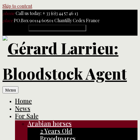
Skip to content
phone
Call us today: + 33 (0)3 44 57 46 13
place
PO.Box 90114 60501 Chantilly Cedex France
Rechercher :
Menu
Home
News
For Sale
Arabian horses
2 Years Old
Broodmares