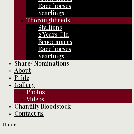
Race horses
Yearlings
Thoroughbreds
Stallions
2 Years Old
Broodmares
Race horses
Yearlings
Share/ Nominations
About
Pride
Gallery
Photos
Videos
Chantilly Bloodstock
Contact us
Home
|