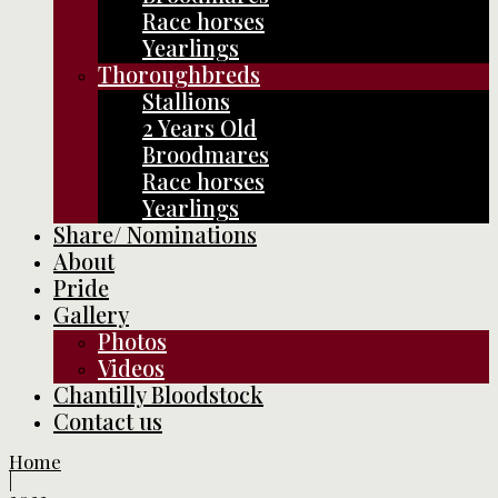
Race horses
Yearlings
Thoroughbreds
Stallions
2 Years Old
Broodmares
Race horses
Yearlings
Share/ Nominations
About
Pride
Gallery
Photos
Videos
Chantilly Bloodstock
Contact us
Home
|