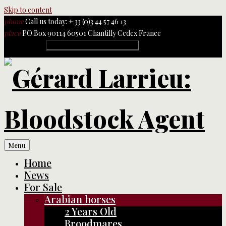
Skip to content
phone
Call us today: + 33 (0)3 44 57 46 13
place
PO.Box 90114 60501 Chantilly Cedex France
Rechercher :
Menu
Home
News
For Sale
Arabian horses
2 Years Old
Broodmares