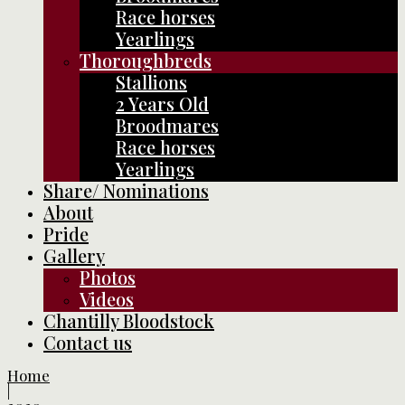
Race horses
Yearlings
Thoroughbreds
Stallions
2 Years Old
Broodmares
Race horses
Yearlings
Share/ Nominations
About
Pride
Gallery
Photos
Videos
Chantilly Bloodstock
Contact us
Home
|