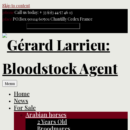
Skip to content
phone
Call us today: + 33 (0)3 44 57 46 13
place
PO.Box 90114 60501 Chantilly Cedex France
Rechercher :
Menu
Home
News
For Sale
Arabian horses
2 Years Old
Broodmares