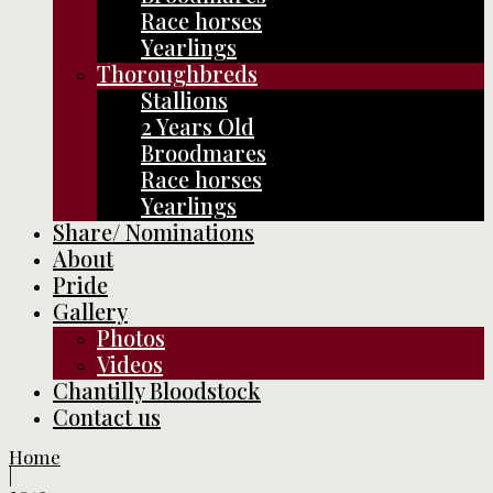
Race horses
Yearlings
Thoroughbreds
Stallions
2 Years Old
Broodmares
Race horses
Yearlings
Share/ Nominations
About
Pride
Gallery
Photos
Videos
Chantilly Bloodstock
Contact us
Home
|