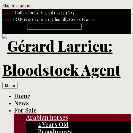
Skip to content
phone
Call us today: + 33 (0)3 44 57 46 13
place
PO.Box 90114 60501 Chantilly Cedex France
Rechercher :
Menu
Home
News
For Sale
Arabian horses
2 Years Old
Broodmares