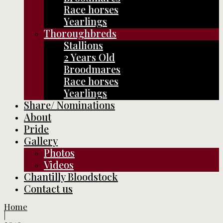
Race horses
Yearlings
Thoroughbreds
Stallions
2 Years Old
Broodmares
Race horses
Yearlings
Share/ Nominations
About
Pride
Gallery
Photos
Videos
Chantilly Bloodstock
Contact us
Home
|