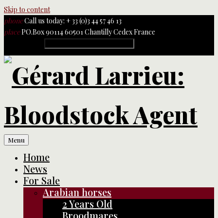
Skip to content
phone
Call us today: + 33 (0)3 44 57 46 13
place
PO.Box 90114 60501 Chantilly Cedex France
Rechercher :
Menu
Home
News
For Sale
Arabian horses
2 Years Old
Broodmares